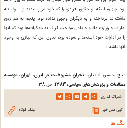
بود. چهارم اینکه او حقوق افرادی را که خود می‌پسندید و یا واسطه
داشته‌اند پرداخته و به دیگران وجهی نداده بود. پنجم به هم زدن
ادارات و وزارت مالیه و دادن مواجب گزاف به دمکرات‌ها بود که آنها
را در ادارات خود استخدام نموده بود، بدون این که نیازی به وجود
آنها باشد.»
منبع: حسین آبادیان،
بحران مشروطیت در ایران، تهران، موسسه
مطالعات و پژوهش‌های سیاسی، 1383
، ص 38
اشتراک گذاری :
T
W
E
T
S
w
h
m
e
h
کپی متن خبر
لینک کوتاه
i
a
a
l
a
تگ ها
t
t
i
e
r