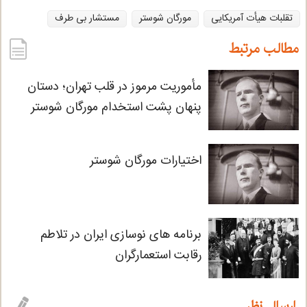
تقلبات هیأت آمریکایی
مورگان شوستر
مستشار بی طرف
t
s
l
g
e
e
A
r
مطالب مرتبط
r
p
a
مأموریت مرموز در قلب تهران؛ دستان
p
m
پنهان پشت استخدام مورگان شوستر
اختیارات مورگان شوستر
برنامه های نوسازی ایران در تلاطم
رقابت استعمارگران
ارسال نظر