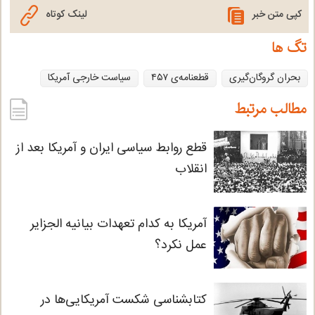
w
h
m
e
h
کپی متن خبر
لینک کوتاه
i
a
a
l
a
تگ ها
t
t
i
e
r
بحران گروگان‌گیری
قطعنامه‌ی ٤٥٧
سیاست خارجی آمریکا
t
s
l
g
e
e
A
r
مطالب مرتبط
r
p
a
قطع روابط سیاسی ایران و آمریکا بعد از
p
m
انقلاب
آمریکا به کدام تعهدات بیانیه الجزایر
عمل نکرد؟
کتابشناسی شکست آمریکایی‌ها در