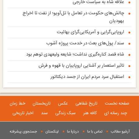
علاقه شاه به سیاست خارجی
چالش‌های حکومت در تعامل با تل‌آویو؛ از نفت تا اخراج
یهودیان
اروپایی‌گرایی و آمریکایی‌گرای بهائیت
سند/ پول‌های بعث در خدمت پروژه آشوب
شاه قصد کناره‌گیری نداشت؛ شایعه ولیعهدی توهم بود
تاثیر استعمار بر آشنایی اروپاییان با قهوه و فرش
استقبال سرد مردم ایران از جسد دیکتاتور
صفحه نخست
تاریخ شفاهی
عکس
تاریخستان
خط زمان
چند رسانه ای
کافه هنر
سبک زندگی
سند
اخبار تاریخی
آرشیو مطالب
تماس با ما
دربارۀ ما
لینکستان
جستجوی پيشرفته