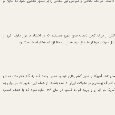
اشت، در بعد نظامی و سیاسی نیز تبعاتی را بر کشور تحمیل نمود که نتایج و
ش از بزرگ ترین نعمت های الهی هسـتند که در اختیار ما قرار دارند‌. کی‌ از‌
‌ دلیل حرکت هوا از منـاطق پرفـشـار بـه مناطق کم فشار ایجاد میشـود.
ا اوج گرفتن مبارزات سیاسی مردم در سال 56، آمریکا و سایر کشورهای غربی، ضمن رصد گام به گام تحولات، تلاش
 اشراف بیشتری بر تحولات ایران داشته باشند. از جمله این تغییرات می‌توان به
انتصاب سولیوان به عنوان سفیر جدید آمریکا در ایران و ورود او به کشور در سال 56 اشاره نمود که با هدف کسب
.