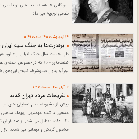
امریکایی ها هم به اندازه ی بریتانیایی
نظامی ترجیح می داد.
۱۴ ارديبهشت ۱۴۰۱ ساعت ۱۰:۴۹
ابرقدرت‌ها به جنگ علیه ایران
طی هشت سال جنگ ایران و عراق، هرگز 
قطعنامه‌ی 660 که در خصوص 
فوراً و بدون قیدوشرط، کلیه‌ی نیروهای خ
۱۶ آبان ۱۴۰۰ ساعت ۲۳:۱۱
تفریحات مردم تهران قدیم
پیش از مشروطه تمام تعطیلى هاى عید و 
مذهبى داشت. مهمترین رویداد مذهبى عید
یک هفته تعطیل مى شد. از عید قربان تا
مشغول گردش و مهمانى مى شدند. بازار .