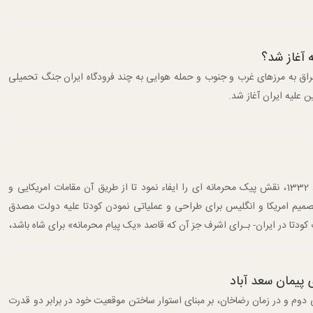
 آغاز شد؟
۱۳ با هجوم ارتش عراق به مرزهای غرب و جنوب و حمله هوایی به چند فرودگاه ایران جنگ تحمیلی
اشرف پهلوی در جریان کودتای ٢٨ مرداد 1332، نقش پیک محرمانه ای را ایفاء نمود تا از طریق آن مقامات امریکایی و
صمیم امریکا و انگلیس برای طراحی و عملیاتی نمودن کودتا علیه دولت مصدق
کودتا در ایران- بـرای اشرف جز آن‌ که‌ قاصد‌ «یک پیام محرمانه» برای شاه باشد،
 پیمان سعد آباد
وم و در زمان رضاخان، بر مبنای استوار ساختن موقعیت خود در برابر دو قدرت