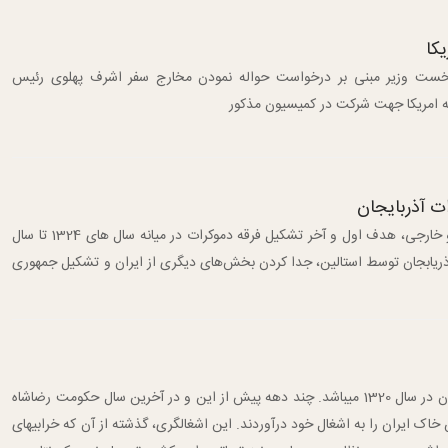
کا
دا نخست وزیر مبنی بر درخواست حواله نمودن مخارج سفر اشرف پهلوی رئیس
 امریکا جهت شرکت در کمیسیون مذکور
ت آذربایجان
به اعتراف نویسندگان و مورخان داخلی و خارجی، هدف اول و آخر تشکیل فرقه دموکرات در میانه سال های 1324 تا سال
 آذریابجان توسط استالین، جدا کردن بخش‌های دیگری از ایران و تشکیل جمهوری
سوم شهریور، سالروز حمله متفقین به ایران در سال 1320 می­باشد. چند دهه پیش از این و در آخرین سال حکومت رضاشاه
ن خاک ایران را به اشغال خود درآوردند. این اشغالگری، گذشته از آن که خرابیهای