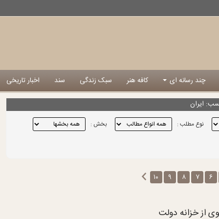
چند رسانه ای
کافه هنر
سبک زندگی
سند
اخبار تاریخی
سب: ایران
نوع مطلب :
بخش :
۱۰
۹
۸
۷
۶
 از خزانه دولت