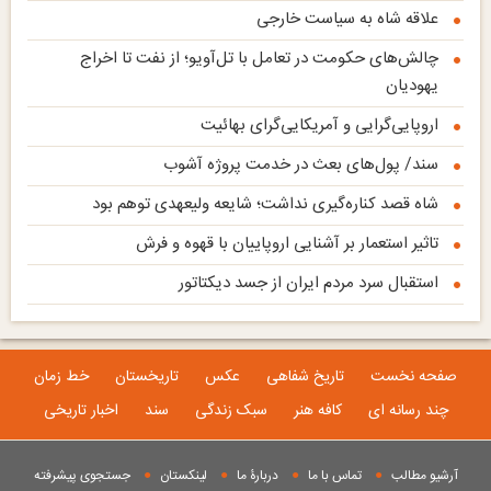
علاقه شاه به سیاست خارجی
چالش‌های حکومت در تعامل با تل‌آویو؛ از نفت تا اخراج
یهودیان
اروپایی‌گرایی و آمریکایی‌گرای بهائیت
سند/ پول‌های بعث در خدمت پروژه آشوب
شاه قصد کناره‌گیری نداشت؛ شایعه ولیعهدی توهم بود
تاثیر استعمار بر آشنایی اروپاییان با قهوه و فرش
استقبال سرد مردم ایران از جسد دیکتاتور
صفحه نخست
تاریخ شفاهی
عکس
تاریخستان
خط زمان
چند رسانه ای
کافه هنر
سبک زندگی
سند
اخبار تاریخی
آرشیو مطالب
تماس با ما
دربارۀ ما
لینکستان
جستجوی پيشرفته