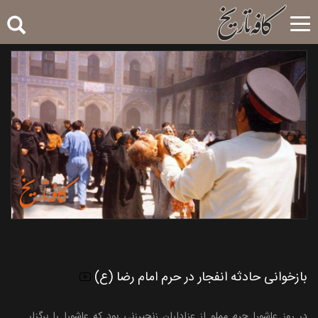
Toggle
navigation
بازخوانی حادثه انفجار در حرم امام رضا (ع)
در روز عاشورا حرم مملو از عزاداران زنجیرزنی بود که عاشورا را برگزار