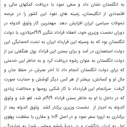
به انگلستان نشان داد و سعی نمود با دریافت کمکهای مالی و
اقتصادی از انگلیستان، زمینه های نفوذ این کشور را در عرصه
تحولات سیاسی ایران افزایش دهد. مهمترین کار وثوق الدوله در
دوران نخست وزیری خود، انعقاد قراداد ننگین 1919میلادی، با دولت
انگلستان بود که به وسیله این قرارداد ایران به تحت الحمایگی این
دولت استعماری در آمد و برای بستن این قراداد پول هنگفتی نیز از
دولت انگلستان به عنوان رشوه دریافت کرد و به خاطر این خدمتی
که برای دولت انگلستان انجام داد تا آخر عمرش در حفظ جان و
مال او و کسانش، بیشتر از هر کس دیگر کوشش و حمایت صورت
گرفت. سرانجام این قراردداد با کار شکنی روسها و مخالفت زیادی
که در داخل با او به خاطر بستن قراداد 1919م شد، لغو شد و وثوق
الدوله به اجبار از نخست وزیری برکنار کشد. وثوق الدوله یعد از
برکناری به اروپا سفر نمود و در اصل 104 و مقارن با سلطنت پهلوی
اول به ایران بازگشت و در دورۀ ششم مجلس شورا به نمایندگی