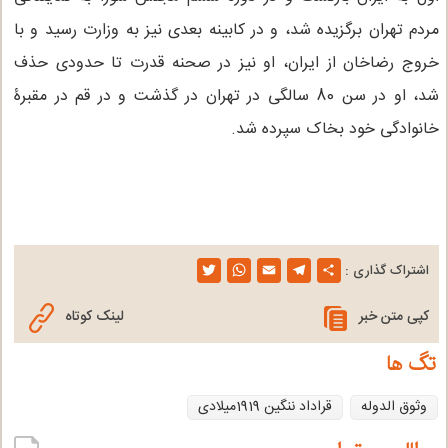
مردم تهران برگزیده شد، و در کابینه بعدی نیز به وزارت رسید و با
خروج رضاخان از ایران، او نیز در صحنه قدرت تا حدودی حذف
شد، او در سن 80 سالگی در تهران در گذشت و در قم در مقبرۀ
خانوادگی خود بخاک سپرده شد.
اشتراک گذاری :
T
W
E
T
S
w
h
m
e
h
کپی متن خبر
لینک کوتاه
i
a
a
l
a
تگ ها
t
t
i
e
r
وثوق الدوله
قراداد ننگین 1919میلادی
t
s
l
g
e
e
A
r