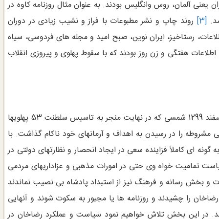
یعنی آلمان، روس وانگلیس بودند. به عنوان مثال روزنامه کاوه در
شد.
[3]
روند چاپ و نشر مطبوعات با فراز و نشیب زیادی در دوران
طلاعات، رستاخیز، ایران نوین، صبح امید و مجله های فردوسی، سیاه
 اطلاعات هفتگی و زن روز بودند که با سقوط پهلوی و پیروزی انقلاب
به اعتقاد اکثریت قریب به اتفاق تاریخنگاران، وقوع کودتای سوم اسفند 1299 شمسی که در نهایت منجر به تاسیس سلطنت 53 پهلویها
ی مشروطه را در رسیدن به اهداف و آرمانهای خود ناکام گذاشت. با
گونه ای کاملاً فزاینده سعی در ایجاد انحصار و نظارتهای دولتی در
است تمامیت خواه وی حتی در امورات مذهبی و عزاداریهای مردمی
ات و بخش رسانه و فرهنگ نیز از استبداد پادشاه بی نصیب نماندند
خان را چشیدند و روزنامه ها یا مجبور به سکوت شوند و آنهایی
مدند. در این بخش تلاش خواهیم نمود سیاست و عملکرد رضاخان در