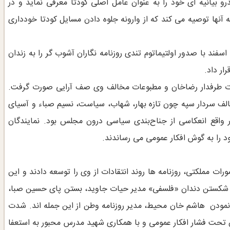
یانیه ای خود را به عنوان عامل اصلی کودتا معرفی نماید و در
به آنها توصیه می کند که از وارونه جلوه دادن مسایل کودتا خودداری
با قانع نشدن مطبوعات از توضیحات رضاخان، وی در نهایت در 17 اسفند با صدور اولتیماتوم تندی روزنامه نگاران آشوب گر را به زندان
ار داد.
عات طرفدار رضاخان و مطبوعات مخالف وی صف آرایی صورت گرفت.
 سردار سپه چون تازه بهار، شهاب، سیاست، نسیم صباء و آسیای
اقع انعکاسی از جناح‌بندی سیاسی درون مجلس بود. نمایندگان
را به گوش افکار عمومی می رساندند.
ات مملکتی، روزنامه ها روند انتقادات از وی را توسعه دادند و این
. شکستن دندان «فلسفی» مدیر حیات جاوید، بستن پای حسین صبا‌،
نمودن هاشم خان محیط، مدیر روزنامه وطن از این جمله اند. شدت
 تحت فشار افکار عمومی و با همکاری شهید مدرس محبور به استعفا