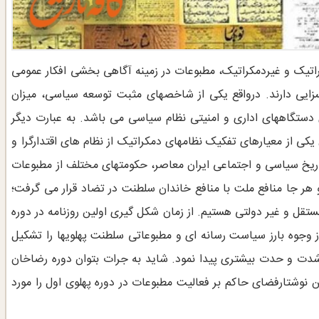
اتیک و غیردمکراتیک، مطبوعات در زمینه آگاهی بخشی افکار عمومی
یی دارند. درواقع یکی از شاخصهای مثبت توسعه سیاسی، میزان
 دستگاههای اداری و امنیتی نظام سیاسی می باشد. به عبارت دیگر
کی از معیارهای تفکیک نظامهای دمکراتیک از نظام های اقتدارگرا و
تاریخ سیاسی و اجتماعی ایران معاصر، حکومتهای مختلف از مطبوعات
و هر جا منافع ملت با منافع خاندان سلطنت در تضاد قرار می گرفت؛
قل و غیر دولتی هستیم. از زمان شکل گیری اولین روزنامه در دوره
ز وجوه بارز سیاست رسانه ای و مطبوعاتی سلطنت پهلویها را تشکیل
داد و این روند با ظهور استبداد رضاخانی در اردیبهشت 1304 شدت و حدت بیشتری پیدا نمود. شاید به جرات بتوان دوره رضاخان
ین نوشتارفضای حاکم بر فعالیت مطبوعات در دوره پهلوی اول را مورد