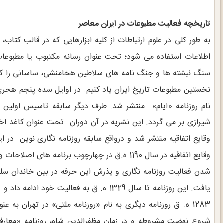
تاریخچه فعالیت مطبوعات در ایران معاصر
به طور کلی در علوم ارتباطات از کلیه ابزارهایی که در قالب کتاب، 
اطلاعات استفاده می شود؛ تحت عنوان رسانه مکتبوب یا مطبوعات ی
سنگ نبشته ها و جنگ نامه های سلاطین هخامنشی، ساسانی را که 
نخستین مطبوعات تاریخ ایران یاد کنیم. در اوایل سده پنجم هجر
نام روزنامه «ایام» منتشر شد. طرف دیگر سابقه تاسیس اولین رس
شیرازی بر می گردد. این نشریه در آن دوران تحت عنوان کاغد اخبا
وقایع اتفاقیه منتشر شد و درواقع سابقه روزنامه نگاری نوین در ای
وقایع اتفاقیه در سال 1190 ه.ق در چهارچوب برنامه 
یافت. این روزنامه تا سال 1329 ه. ق به فعال
1283 ه. ق روزنامه دیگری به نام «روزنامه ملتی» در تهران به عنوان یک روزنامه مستقل و غیر دولتی چاپ و منتشر شد.
شروع نهضت مشروطه و در زمان مظفرالدین شاه، روزنامه «معارف