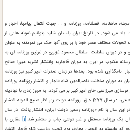
مجله، ماهنامه، فصلنامه، روزنامه و ... جهت انتقال پیامها، اخبار و
اد می شود. در تاریخ ایران باستان شاید بتوانیم نمونه هایی از
تحولات مختلف عصر خود را بر روی آنها حک می نمودند؛ به عنوان
ی و در دروان سلطنت سلطان محمود غزنوی در غزنین روزنامه ای به
انه مکتوب در ایرن به دوران قاجاریه وانتشار نشریه میرزا صالح
ر نامگذاری شده بود. بعدها در زمان صدرات امیر کبیر نیز روزنامه
ران به دوران سلطنت ناصرالدین شاه قاجار و انتشار روزنامه روزنامه
های اصلاحات و نوسازی میرزاتقی خان امیر کبیر بر می گردد. به مروز زمان با نهادینه
شدن فعالیت روزنامه نگاری و پذرش این حرفه در بین خاندان سلطنتی، در سال 1277 ه.ق. روزنامه دولت زیر نظر صنیع الدوله انتشار
یت خود ادامه داد و در این سال با نام «روزنامه رسمی دولت ایران» انتشار یافت. در سال
[1]
مقارن با
» که وابسته به انجمن معارف بود تحت ریاست شاه قاجار انتشار