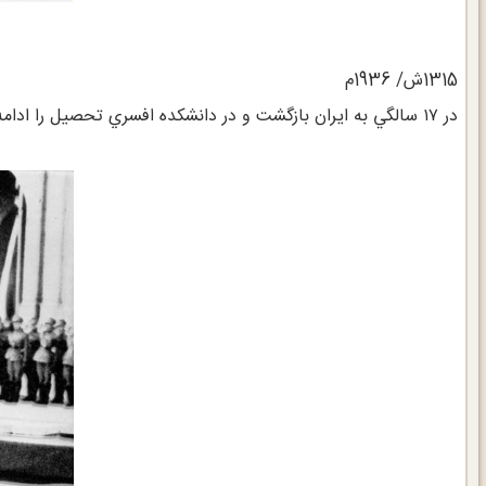
1315ش/ 1936م
در ۱۷ سالگي به ايران بازگشت و در دانشكده افسري تحصيل را ادامه داد.