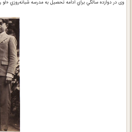
وی در دوازده سالگي براي ادامه تحصيل به مدرسه شبانه‌روزي «لو روزه» (Le Rosey) در سوئ