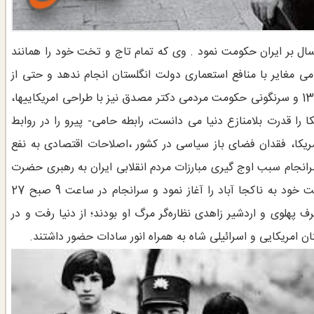
درضا پهلوی به عنوان آخرین پادشاه سلسله پهلوی حدود 37 سال بر ایران حکومت نمود . وی که تمام تاج و تخت خود را همانند
طنت خود کوشید اقدامی مغایر با منافع استعماری دولت انگلستان انجام ندهد و حتی از
ملی شدن صنعت نفت نیز دلخوشی نداشت. کودتای 28 مرداد 1332 و سرنگونی حکومت مردمی دکتر مصدق نیز با طراحی امریکاییها،
ا قدرت بلامنازع دنیا می دانست، رابطه حامی- پیرو را در روابط
مریکا، فقدان فضای باز سیاسی در کشور ،اصلاحات اقتصادی به نفع
انجام سبب اوج گیری مبارزات مردم انقلابی ایران به رهبری حضرت
امام خمینی شد تا اینکه در 2 دی ماه 1357 ، شاه سفر بی بازگشت خود به ناکجا آباد را آغاز نمود و سرانجام در ساعت 9 صبح 27
، اشرف پهلوی و اردشیر زاهدی نظاره‌گر مرگ او بودند؛ از دنیا رفت و در
امریکایی و اسرائیلی شاه به همراه انور سادات حضور داشتند.