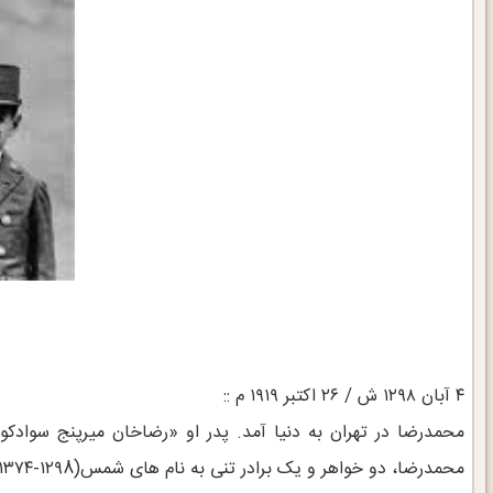
۴ آبان ۱۲۹۸ ش / ‏۲۶ اكتبر ۱۹۱۹ م ::
محمدرضا در تهران به دنيا آمد. پدر او «رضاخان ميرپنج سوادكوه
محمدرضا، دو خواهر و یک برادر تنی به نام های شمس(۱۲۹8-۱۳۷۴)، اشرف (دوقلو با محمدرضا) و علیرضا (۱۳۰۱-۱۳۳۳) داشت.