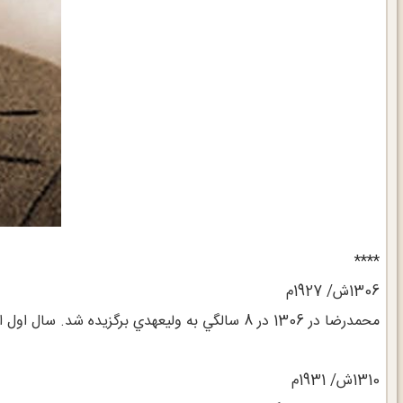
****
1306ش/ 1927م
محمدرضا در 1306 در 8 سالگي به وليعهدي برگزيده شد. سال اول ابتدايي را در تهران گذراند.
1310ش/ 1931م