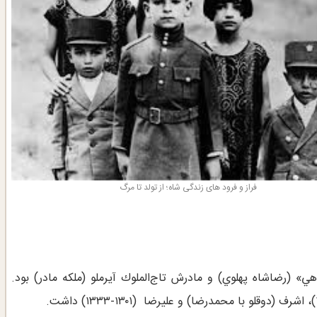
فراز و فرود های زندگی شاه؛ از تولد تا مرگ
ي» (رضاشاه پهلوي) و مادرش تاج‌الملوك آيرملو (ملكه مادر) بود.