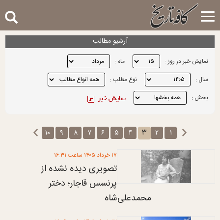
Toggle
navigation
آرشیو مطالب
نمایش خبر در روز :
ماه :
سال :
نوع مطلب :
بخش :
۳
۱۰
۹
۸
۷
۶
۵
۴
۲
۱
۱۷ خرداد ۱۴۰۵ ساعت ۱۶:۳۱
تصویری دیده نشده از
پرنسس قاجار؛ دختر
محمدعلی‌شاه